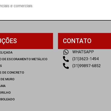
nciais e comerciais
UÇÕES
CONTATO
WHATSAPP
ELIÇADA
(31)3623-1494
O DE ESCORAMENTO METÁLICO
(31)99897-6852
S
S DE CONCRETO
 DE MURO
AMA
DRILHO
 BOLEADO