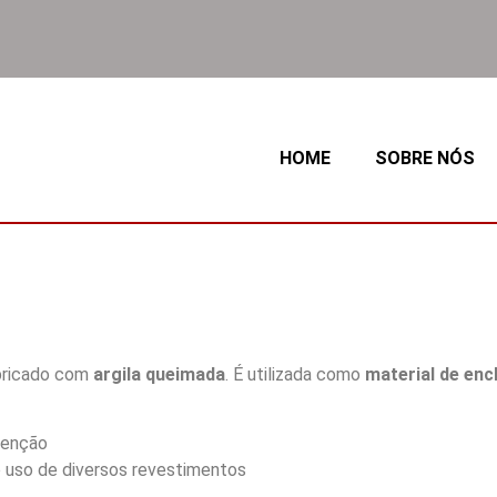
HOME
SOBRE NÓS
abricado com
argila queimada
. É utilizada como
material de en
tenção
o uso de diversos revestimentos