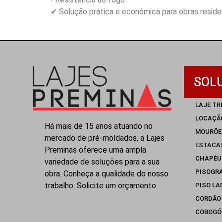
✔ Solução prática e econômica para obras reside
SOL
LAJE TR
LOCAÇÃ
Há mais de 15 anos atuando no
MOURÕE
mercado de pré-moldados, a Lajes
ESTACA
Preminas oferece uma ampla
CHAPÉU
variedade de soluções para a sua
PISOGR
obra. Conheça a qualidade do nosso
trabalho. Solicite um orçamento.
PISO LA
CORDÃO
COBOGÓ